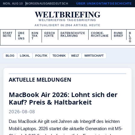
ÜBER UNS
KONTAKT
GESCHICHTE
MON, AUG 10
MORGENAUSGABE
DEUTSCH
WELTBRIEFING
WELTBRIEFING TAGESBRIEFING
AKTUALISIERT 06:29
64 ARTIKEL HEUTE
START
ÜBE
KON
GESCH
DATENSCHUTZE
COOKIE-
RUND
B
SEITE
R
TAK
ICHTE
RKLÄRUNG
RICHTLINIE
BRIEF
L
UNS
T
O
G
BLOG
LOKAL
POLITIK
TECHNIK
WELT
WIRTSCHAFT
AKTUELLE MELDUNGEN
MacBook Air 2026: Lohnt sich der
Kauf? Preis & Haltbarkeit
2026-08-08
Das MacBook Air gilt seit Jahren als Inbegriff des leichten
Mobil-Laptops. 2026 startet die aktuelle Generation mit M5-