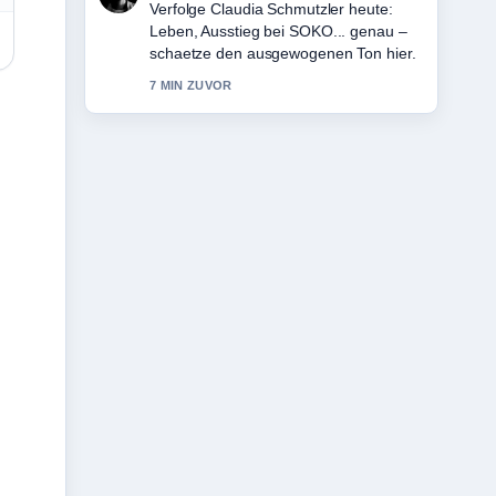
Hilfreicher Kontext zu Rebecca Knaak:
Herkunft, Karriere und Privatleben im....
Bitte haltet diesen Liveticker aktuell.
9 MIN ZUVOR