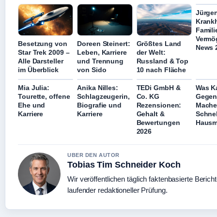
Jürge
Krankh
Famili
Vermö
Besetzung von
Doreen Steinert:
Größtes Land
News 
Star Trek 2009 –
Leben, Karriere
der Welt:
Alle Darsteller
und Trennung
Russland & Top
im Überblick
von Sido
10 nach Fläche
Mia Julia:
Anika Nilles:
TEDi GmbH &
Was K
Tourette, offene
Schlagzeugerin,
Co. KG
Gegen
Ehe und
Biografie und
Rezensionen:
Mache
Karriere
Karriere
Gehalt &
Schnel
Bewertungen
Hausmi
2026
UBER DEN AUTOR
Tobias Tim Schneider Koch
Wir veröffentlichen täglich faktenbasierte Bericht
laufender redaktioneller Prüfung.