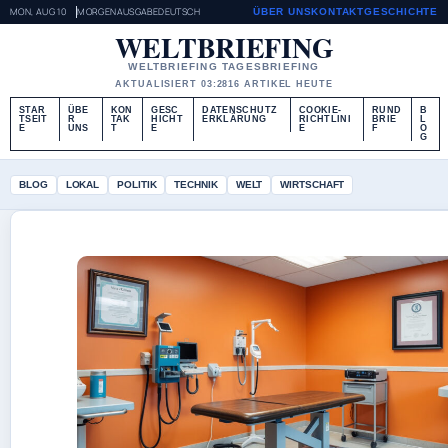
MON, AUG 10
MORGENAUSGABE
DEUTSCH
ÜBER UNS
KONTAKT
GESCHICHTE
WELTBRIEFING
WELTBRIEFING TAGESBRIEFING
AKTUALISIERT 03:28
16 ARTIKEL HEUTE
STAR
ÜBE
KON
GESC
DATENSCHUTZ
COOKIE-
RUND
B
TSEIT
R
TAK
HICHT
ERKLÄRUNG
RICHTLINI
BRIE
L
E
UNS
T
E
E
F
O
G
BLOG
LOKAL
POLITIK
TECHNIK
WELT
WIRTSCHAFT