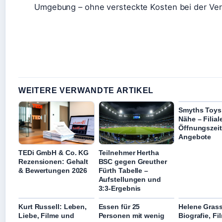
Umgebung – ohne versteckte Kosten bei der Ver
WEITERE VERWANDTE ARTIKEL
Smyths Toys 
Nähe – Filial
Öffnungszei
Angebote
TEDi GmbH & Co. KG
Teilnehmer Hertha
Rezensionen: Gehalt
BSC gegen Greuther
& Bewertungen 2026
Fürth Tabelle –
Aufstellungen und
3:3-Ergebnis
Kurt Russell: Leben,
Essen für 25
Helene Grass
Liebe, Filme und
Personen mit wenig
Biografie, F