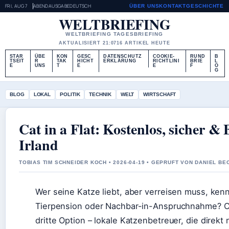
FRI, AUG 7
ABENDAUSGABE
DEUTSCH
ÜBER UNS
KONTAKT
GESCHICHTE
WELTBRIEFING
WELTBRIEFING TAGESBRIEFING
AKTUALISIERT 21:07
16 ARTIKEL HEUTE
STAR
ÜBE
KON
GESC
DATENSCHUTZ
COOKIE-
RUND
B
TSEIT
R
TAK
HICHT
ERKLÄRUNG
RICHTLINI
BRIE
L
E
UNS
T
E
E
F
O
G
BLOG
LOKAL
POLITIK
TECHNIK
WELT
WIRTSCHAFT
Cat in a Flat: Kostenlos, sicher &
Irland
TOBIAS TIM SCHNEIDER KOCH • 2026-04-19 • GEPRUFT VON DANIEL BE
Wer seine Katze liebt, aber verreisen muss, ken
Tierpension oder Nachbar-in-Anspruchnahme? Cat
dritte Option – lokale Katzenbetreuer, die dire