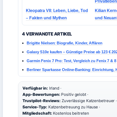
Privatleben
Kleopatra VII: Leben, Liebe, Tod
Kilian Kern
– Fakten und Mythen
und Neuan
4 VERWANDTE ARTIKEL
Brigitte Nielsen: Biografie, Kinder, Affären
Galaxy S10e kaufen – Günstige Preise ab 123 € 20
Garmin Fenix 7 Pro: Test, Vergleich zu Fenix 7 & 8
Berliner Sparkasse Online-Banking: Einrichtung, 
Verfügbar in:
Irland ·
App-Bewertungen:
Positiv gelobt ·
Trustpilot-Reviews:
Zuverlässige Katzenbetreuer ·
Service-Typ:
Katzenbetreuung zu Hause ·
Mitgliedschaft:
Kostenlos beitreten