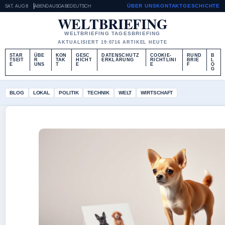
SAT, AUG 8
ABENDAUSGABE
DEUTSCH
ÜBER UNS
KONTAKT
GESCHICHTE
WELTBRIEFING
WELTBRIEFING TAGESBRIEFING
AKTUALISIERT 19:07
16 ARTIKEL HEUTE
STAR
ÜBE
KON
GESC
DATENSCHUTZ
COOKIE-
RUND
B
TSEIT
R
TAK
HICHT
ERKLÄRUNG
RICHTLINI
BRIE
L
E
UNS
T
E
E
F
O
G
BLOG
LOKAL
POLITIK
TECHNIK
WELT
WIRTSCHAFT