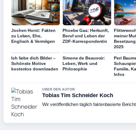
Jochen Horst: Fakten
Phoebe Gaa: Herkunft,
Flitterwoc
zu Leben, Ehe,
Beruf und Leben der
meiner Mut
Englisch & Vermögen
ZDF-Korrespondentin
Besetzung 
2025
Ich liebe dich Bilder –
Simone de Beauvoir:
Peri Baume
Schönste Motive
Leben, Werk und
Schauspiel
kostenlos downloaden
Philosophie
Familie, Ka
Infos
UBER DEN AUTOR
Tobias Tim Schneider Koch
Wir veröffentlichen täglich faktenbasierte Berich