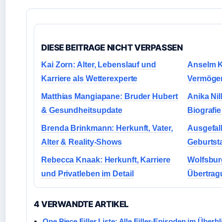
DIESE BEITRAGE NICHT VERPASSEN
Kai Zorn: Alter, Lebenslauf und
Anselm K
Karriere als Wetterexperte
Vermöge
Matthias Mangiapane: Bruder Hubert
Anika Nil
& Gesundheitsupdate
Biografie
Brenda Brinkmann: Herkunft, Vater,
Ausgefall
Alter & Reality-Shows
Geburtst
Rebecca Knaak: Herkunft, Karriere
Wolfsburg
und Privatleben im Detail
Übertragu
4 VERWANDTE ARTIKEL
One Piece Filler Liste: Alle Filler-Episoden im Überbl