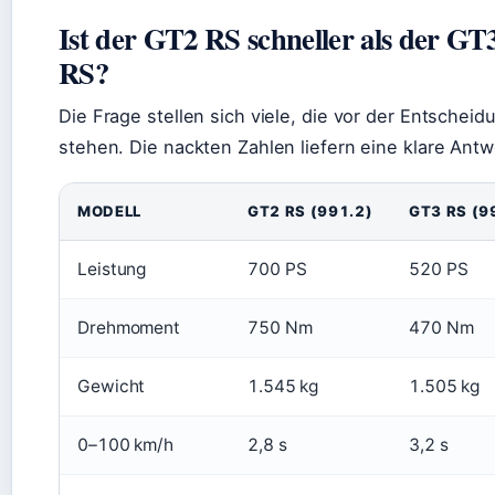
Ist der GT2 RS schneller als der GT
RS?
Die Frage stellen sich viele, die vor der Entscheid
stehen. Die nackten Zahlen liefern eine klare Antw
MODELL
GT2 RS (991.2)
GT3 RS (9
Leistung
700 PS
520 PS
Drehmoment
750 Nm
470 Nm
Gewicht
1.545 kg
1.505 kg
0–100 km/h
2,8 s
3,2 s