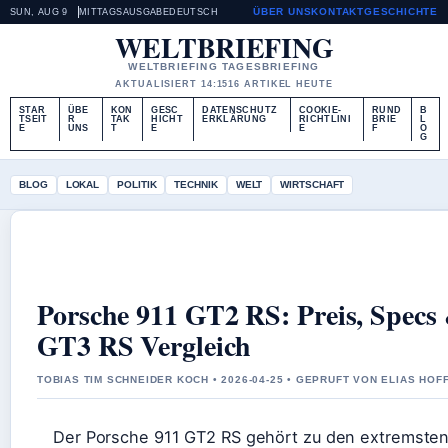
ÜBER UNS
KONTAKT
GESCHICHTE
SUN, AUG 9
MITTAGSAUSGABE
DEUTSCH
WELTBRIEFING
WELTBRIEFING TAGESBRIEFING
AKTUALISIERT 14:15
16 ARTIKEL HEUTE
STAR
ÜBE
KON
GESC
DATENSCHUTZ
COOKIE-
RUND
B
TSEIT
R
TAK
HICHT
ERKLÄRUNG
RICHTLINI
BRIE
L
E
UNS
T
E
E
F
O
G
BLOG
LOKAL
POLITIK
TECHNIK
WELT
WIRTSCHAFT
Porsche 911 GT2 RS: Preis, Specs
GT3 RS Vergleich
TOBIAS TIM SCHNEIDER KOCH • 2026-04-25 • GEPRUFT VON ELIAS HO
Der Porsche 911 GT2 RS gehört zu den extremste