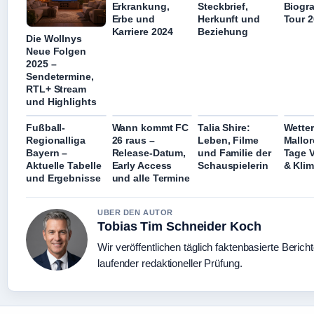
Erkrankung,
Steckbrief,
Biogra
Erbe und
Herkunft und
Tour 
Karriere 2024
Beziehung
Die Wollnys
Neue Folgen
2025 –
Sendetermine,
RTL+ Stream
und Highlights
Fußball-
Wann kommt FC
Talia Shire:
Wetter
Regionalliga
26 raus –
Leben, Filme
Mallor
Bayern –
Release-Datum,
und Familie der
Tage 
Aktuelle Tabelle
Early Access
Schauspielerin
& Klim
und Ergebnisse
und alle Termine
UBER DEN AUTOR
Tobias Tim Schneider Koch
Wir veröffentlichen täglich faktenbasierte Bericht
laufender redaktioneller Prüfung.