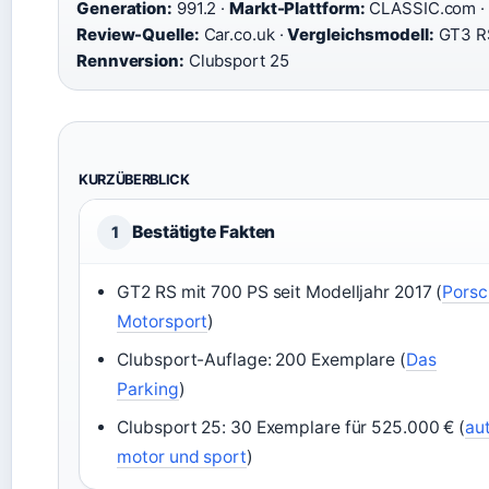
Generation:
991.2 ·
Markt-Plattform:
CLASSIC.com ·
Review-Quelle:
Car.co.uk ·
Vergleichsmodell:
GT3 RS
Rennversion:
Clubsport 25
KURZÜBERBLICK
Bestätigte Fakten
1
GT2 RS mit 700 PS seit Modelljahr 2017 (
Porsc
Motorsport
)
Clubsport-Auflage: 200 Exemplare (
Das
Parking
)
Clubsport 25: 30 Exemplare für 525.000 € (
au
motor und sport
)