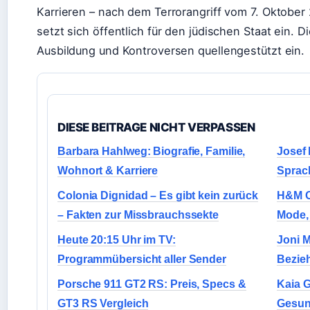
Karrieren – nach dem Terrorangriff vom 7. Oktober 
setzt sich öffentlich für den jüdischen Staat ein. Di
Ausbildung und Kontroversen quellengestützt ein.
DIESE BEITRAGE NICHT VERPASSEN
Barbara Hahlweg: Biografie, Familie,
Josef 
Wohnort & Karriere
Sprac
Colonia Dignidad – Es gibt kein zurück
H&M O
– Fakten zur Missbrauchssekte
Mode,
Heute 20:15 Uhr im TV:
Joni M
Programmübersicht aller Sender
Bezie
Porsche 911 GT2 RS: Preis, Specs &
Kaia G
GT3 RS Vergleich
Gesund