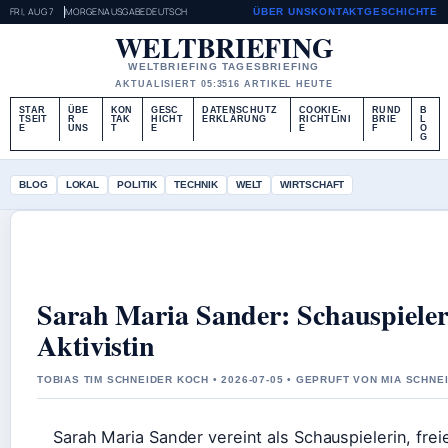
FRI, AUG 7
MORGENAUSGABE
DEUTSCH
ÜBER UNS
KONTAKT
GESCHICHTE
WELTBRIEFING
WELTBRIEFING TAGESBRIEFING
AKTUALISIERT 05:35
16 ARTIKEL HEUTE
STAR
ÜBE
KON
GESC
DATENSCHUTZ
COOKIE-
RUND
B
TSEIT
R
TAK
HICHT
ERKLÄRUNG
RICHTLINI
BRIE
L
E
UNS
T
E
E
F
O
G
BLOG
LOKAL
POLITIK
TECHNIK
WELT
WIRTSCHAFT
Sarah Maria Sander: Schauspieleri
Aktivistin
TOBIAS TIM SCHNEIDER KOCH • 2026-07-05 • GEPRUFT VON MIA SCHNE
Sarah Maria Sander vereint als Schauspielerin, frei