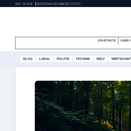
SAT, AUG 8
MORGENAUSGABE
DEUTSCH
STARTSEITE
ÜBER 
BLOG
LOKAL
POLITIK
TECHNIK
WELT
WIRTSCHAF