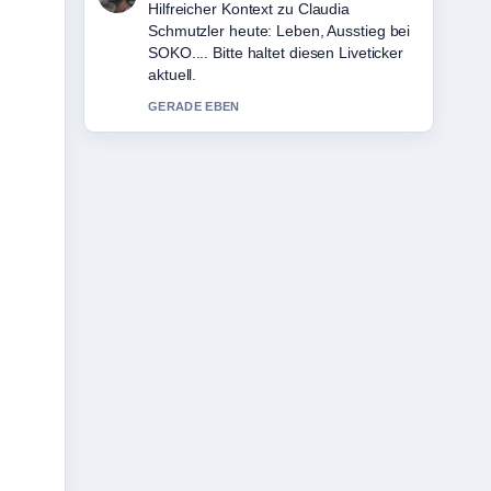
Die Berichterstattung zu Rebecca
Knaak: Herkunft, Karriere und
Privatleben im... wirkt solide und sehr
gut nachvollziehbar.
3 MIN ZUVOR