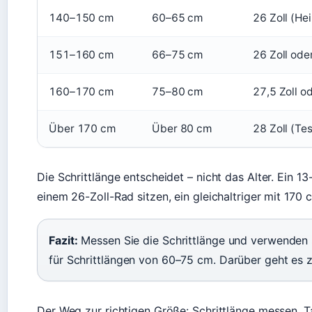
140–150 cm
60–65 cm
26 Zoll (He
151–160 cm
66–75 cm
26 Zoll oder
160–170 cm
75–80 cm
27,5 Zoll o
Über 170 cm
Über 80 cm
28 Zoll (Te
Die Schrittlänge entscheidet – nicht das Alter. Ein 
einem 26-Zoll-Rad sitzen, ein gleichaltriger mit 170 
Fazit:
Messen Sie die Schrittlänge und verwenden Si
für Schrittlängen von 60–75 cm. Darüber geht es z
Der Weg zur richtigen Größe: Schrittlänge messen, T