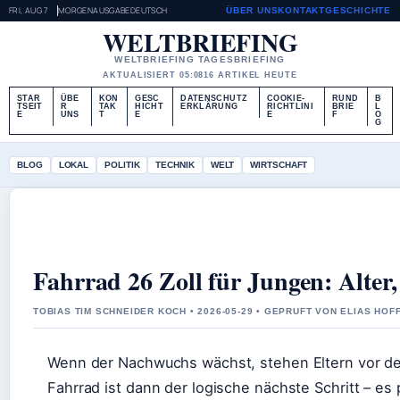
FRI, AUG 7
MORGENAUSGABE
DEUTSCH
ÜBER UNS
KONTAKT
GESCHICHTE
WELTBRIEFING
WELTBRIEFING TAGESBRIEFING
AKTUALISIERT 05:08
16 ARTIKEL HEUTE
STAR
ÜBE
KON
GESC
DATENSCHUTZ
COOKIE-
RUND
B
TSEIT
R
TAK
HICHT
ERKLÄRUNG
RICHTLINI
BRIE
L
E
UNS
T
E
E
F
O
G
BLOG
LOKAL
POLITIK
TECHNIK
WELT
WIRTSCHAFT
Fahrrad 26 Zoll für Jungen: Alte
TOBIAS TIM SCHNEIDER KOCH • 2026-05-29 • GEPRUFT VON ELIAS HO
Wenn der Nachwuchs wächst, stehen Eltern vor der 
Fahrrad ist dann der logische nächste Schritt – e