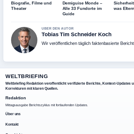
Biografie, Filme und
Demiguise Monde –
Sicherhei
Theater
Alle 33 Fundorte im
was Elter
Guide
UBER DEN AUTOR
Tobias Tim Schneider Koch
Wir veröffentlichen täglich faktenbasierte Berich
WELTBRIEFING
Weltbriefing Redaktion veroffentlicht verifizierte Berichte, Kontext-Updates 
Korrekturen mit klaren Quellen.
Redaktion
Mittagsausgabe Berichtszyklus mit fortlaufenden Updates.
Über uns
Kontakt