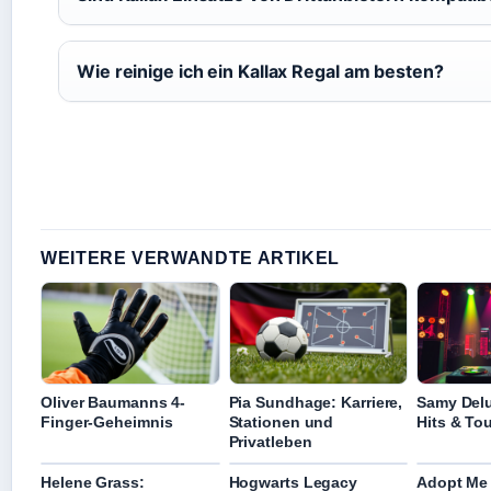
Wie reinige ich ein Kallax Regal am besten?
WEITERE VERWANDTE ARTIKEL
Oliver Baumanns 4-
Pia Sundhage: Karriere,
Samy Delu
Finger-Geheimnis
Stationen und
Hits & To
Privatleben
Helene Grass:
Hogwarts Legacy
Adopt Me 