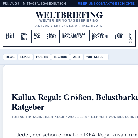
ÜBER UNS
KONTAKT
GESCHICHTE
FRI, AUG 7
MITTAGSAUSGABE
DEUTSCH
WELTBRIEFING
WELTBRIEFING TAGESBRIEFING
AKTUALISIERT 14:04
16 ARTIKEL HEUTE
STAR
ÜBE
KON
GESC
DATENSCHUTZ
COOKIE-
RUND
B
TSEIT
R
TAK
HICHT
ERKLÄRUNG
RICHTLINI
BRIE
L
E
UNS
T
E
E
F
O
G
BLOG
LOKAL
POLITIK
TECHNIK
WELT
WIRTSCHAFT
Kallax Regal: Größen, Belastbarke
Ratgeber
TOBIAS TIM SCHNEIDER KOCH • 2026-06-10 • GEPRUFT VON MIA SCHNE
Jeder, der schon einmal ein IKEA-Regal zusammen