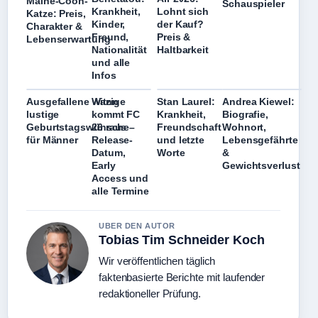
Maine-Coon-
Schauspieler
Krankheit,
Lohnt sich
Katze: Preis,
Kinder,
der Kauf?
Charakter &
Freund,
Preis &
Lebenserwartung
Nationalität
Haltbarkeit
und alle
Infos
Ausgefallene witzige
Wann
Stan Laurel:
Andrea Kiewel:
lustige
kommt FC
Krankheit,
Biografie,
Geburtstagswünsche
26 raus –
Freundschaft
Wohnort,
für Männer
Release-
und letzte
Lebensgefährte
Datum,
Worte
&
Early
Gewichtsverlust
Access und
alle Termine
UBER DEN AUTOR
Tobias Tim Schneider Koch
Wir veröffentlichen täglich
faktenbasierte Berichte mit laufender
redaktioneller Prüfung.