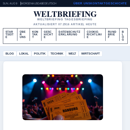
SUN, AUG 9
MORGENAUSGABE
DEUTSCH
ÜBER UNS
KONTAKT
GESCHICHTE
WELTBRIEFING
WELTBRIEFING TAGESBRIEFING
AKTUALISIERT 07:29
16 ARTIKEL HEUTE
STAR
ÜBE
KON
GESC
DATENSCHUTZ
COOKIE-
RUND
B
TSEIT
R
TAK
HICHT
ERKLÄRUNG
RICHTLINI
BRIE
L
E
UNS
T
E
E
F
O
G
BLOG
LOKAL
POLITIK
TECHNIK
WELT
WIRTSCHAFT