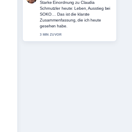
Verfolge Rebecca Knaak: Herkunft,
Karriere und Privatleben im... genau –
schaetze den ausgewogenen Ton hier.
5 MIN ZUVOR