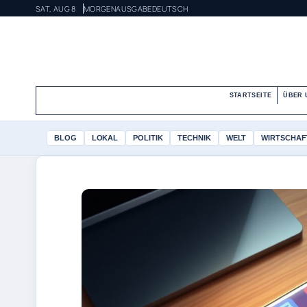
SAT, AUG 8
MORGENAUSGABE
DEUTSCH
STARTSEITE
ÜBER 
BLOG
LOKAL
POLITIK
TECHNIK
WELT
WIRTSCHAF