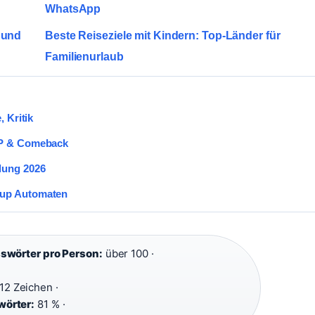
WhatsApp
 und
Beste Reiseziele mit Kindern: Top-Länder für
Familienurlaub
, Kritik
-OP & Comeback
lung 2026
oup Automaten
swörter pro Person:
über 100 ·
12 Zeichen ·
wörter:
81 % ·