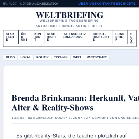
FRI, AUG 7
MORGENAUSGABE
DEUTSCH
ÜBER UNS
KONTAKT
GESCHICHTE
WELTBRIEFING
WELTBRIEFING TAGESBRIEFING
AKTUALISIERT 06:03
16 ARTIKEL HEUTE
STAR
ÜBE
KON
GESC
DATENSCHUTZ
COOKIE-
RUND
B
TSEIT
R
TAK
HICHT
ERKLÄRUNG
RICHTLINI
BRIE
L
E
UNS
T
E
E
F
O
G
BLOG
LOKAL
POLITIK
TECHNIK
WELT
WIRTSCHAFT
Brenda Brinkmann: Herkunft, Vat
Alter & Reality-Shows
TOBIAS TIM SCHNEIDER KOCH • 2026-07-03 • GEPRUFT VON DANIEL BE
Es gibt Reality-Stars, die tauchen plötzlich auf