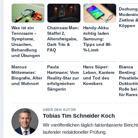
Dschung
Moderato
Zietlow 
Köppen
Was ist ein
Chainsaw Man:
Handy-Akku
Tennisarm –
Staffel 2,
richtig laden
Symptome,
Altersfreigabe,
Samsung:
Ursachen,
Dark Trio &
Tipps und 80-
Behandlung
FAQ
%-Limit
und Übungen
Marcus
Paula
Hans Süper:
Bianca
Mittermeier:
Hartmann: Vom
Leben, Karriere
Berding:
Biografie, Alter
Reality-Star zur
und Tod des
Privatleb
und Wohnort
erfolgreichen
Komikers
Doktortit
Sängerin
Rolle bei
für Rares
UBER DEN AUTOR
Tobias Tim Schneider Koch
Wir veröffentlichen täglich faktenbasierte Bericht
laufender redaktioneller Prüfung.