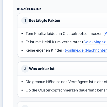
KURZÜBERBLICK
Bestätigte Fakten
1
Tom Kaulitz leidet an Clusterkopfschmerzen (
W
Er ist mit Heidi Klum verheiratet (
Gala (Magazi
Keine eigenen Kinder (
t-online.de (Nachrichte
Was unklar ist
2
Die genaue Höhe seines Vermögens ist nicht offi
Ob die Clusterkopfschmerzen dauerhaft behand