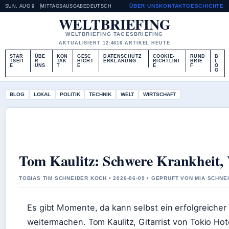
ÜBER UNS
KONTAKT
GESCHICHTE
SUN, AUG 9
MITTAGSAUSGABE
DEUTSCH
WELTBRIEFING
WELTBRIEFING TAGESBRIEFING
AKTUALISIERT 12:46
16 ARTIKEL HEUTE
STAR
ÜBE
KON
GESC
DATENSCHUTZ
COOKIE-
RUND
B
TSEIT
R
TAK
HICHT
ERKLÄRUNG
RICHTLINI
BRIE
L
E
UNS
T
E
E
F
O
G
BLOG
LOKAL
POLITIK
TECHNIK
WELT
WIRTSCHAFT
Tom Kaulitz: Schwere Krankheit,
TOBIAS TIM SCHNEIDER KOCH • 2026-06-09 • GEPRUFT VON MIA SCHNE
Es gibt Momente, da kann selbst ein erfolgreiche
weitermachen. Tom Kaulitz, Gitarrist von Tokio Hot