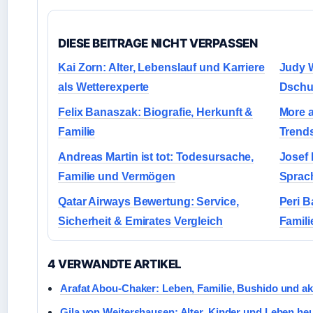
DIESE BEITRAGE NICHT VERPASSEN
Kai Zorn: Alter, Lebenslauf und Karriere
Judy W
als Wetterexperte
Dschu
Felix Banaszak: Biografie, Herkunft &
More a
Familie
Trends
Andreas Martin ist tot: Todesursache,
Josef 
Familie und Vermögen
Sprac
Qatar Airways Bewertung: Service,
Peri B
Sicherheit & Emirates Vergleich
Familie
4 VERWANDTE ARTIKEL
Arafat Abou-Chaker: Leben, Familie, Bushido und ak
Gila von Weitershausen: Alter, Kinder und Leben he