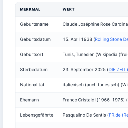
MERKMAL
WERT
Geburtsname
Claude Joséphine Rose Cardinal
Geburtsdatum
15. April 1938 (
Rolling Stone 
Geburtsort
Tunis, Tunesien (Wikipedia (fre
Sterbedatum
23. September 2025 (
DIE ZEIT
Nationalität
italienisch (auch tunesisch) (Wi
Ehemann
Franco Cristaldi (1966–1975) (
Lebensgefährte
Pasqualino De Santis (
FR.de (R