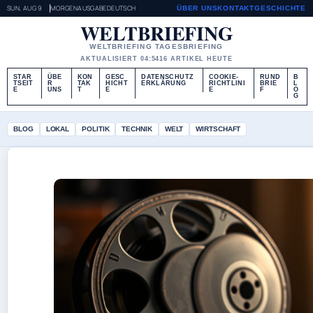
SUN, AUG 9
MORGENAUSGABE
DEUTSCH
ÜBER UNS
KONTAKT
GESCHICHTE
WELTBRIEFING
WELTBRIEFING TAGESBRIEFING
AKTUALISIERT 04:54
16 ARTIKEL HEUTE
STAR
ÜBE
KON
GESC
DATENSCHUTZ
COOKIE-
RUND
B
TSEIT
R
TAK
HICHT
ERKLÄRUNG
RICHTLINI
BRIE
L
E
UNS
T
E
E
F
O
G
BLOG
LOKAL
POLITIK
TECHNIK
WELT
WIRTSCHAFT