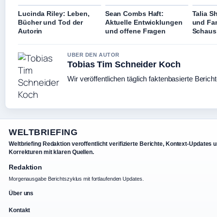
Lucinda Riley: Leben,
Sean Combs Haft:
Talia S
Bücher und Tod der
Aktuelle Entwicklungen
und Fam
Autorin
und offene Fragen
Schausp
UBER DEN AUTOR
Tobias Tim Schneider Koch
Wir veröffentlichen täglich faktenbasierte Berich
WELTBRIEFING
Weltbriefing Redaktion veroffentlicht verifizierte Berichte, Kontext-Updates 
Korrekturen mit klaren Quellen.
Redaktion
Morgenausgabe Berichtszyklus mit fortlaufenden Updates.
Über uns
Kontakt