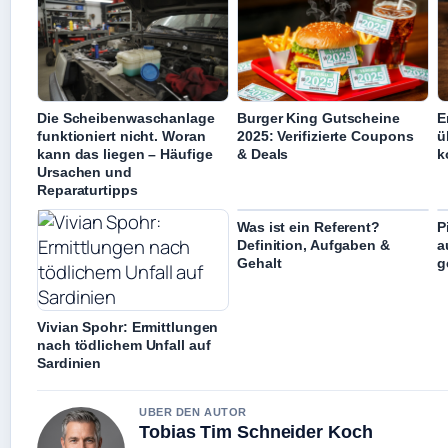
Die Scheibenwaschanlage
Burger King Gutscheine
E
funktioniert nicht. Woran
2025: Verifizierte Coupons
ü
kann das liegen – Häufige
& Deals
k
Ursachen und
Reparaturtipps
Was ist ein Referent?
P
Definition, Aufgaben &
a
Gehalt
g
Vivian Spohr: Ermittlungen
nach tödlichem Unfall auf
Sardinien
UBER DEN AUTOR
Tobias Tim Schneider Koch