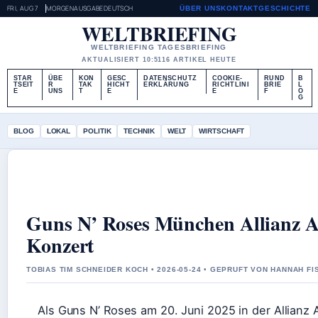
FRI, AUG 7
MORGENAUSGABE
DEUTSCH
ÜBER UNS
KONTAKT
GESCHICHTE
WELTBRIEFING
WELTBRIEFING TAGESBRIEFING
AKTUALISIERT 10:51
16 ARTIKEL HEUTE
STAR
ÜBE
KON
GESC
DATENSCHUTZ
COOKIE-
RUND
B
TSEIT
R
TAK
HICHT
ERKLÄRUNG
RICHTLINI
BRIE
L
E
UNS
T
E
E
F
O
G
BLOG
LOKAL
POLITIK
TECHNIK
WELT
WIRTSCHAFT
Guns N’ Roses München Allianz Ar
Konzert
TOBIAS TIM SCHNEIDER KOCH • 2026-05-24 • GEPRUFT VON HANNAH F
Als Guns N’ Roses am 20. Juni 2025 in der Allianz