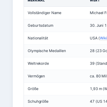
MERKMAL
WERT
Vollständiger Name
Michael Fr
Geburtsdatum
30. Juni 
Nationalität
USA (
Wiki
Olympische Medaillen
28 (23 Gol
Weltrekorde
39 (Stan
Vermögen
ca. 80 Mi
Größe
1,93 m (W
Schuhgröße
47 (US 1