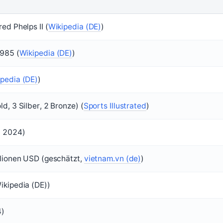
ed Phelps II (
Wikipedia (DE)
)
1985 (
Wikipedia (DE)
)
pedia (DE)
)
d, 3 Silber, 2 Bronze) (
Sports Illustrated
)
d 2024)
llionen USD (geschätzt,
vietnam.vn (de)
)
ikipedia (DE))
4)