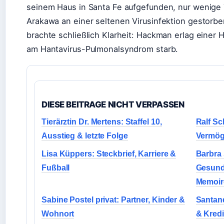
seinem Haus in Santa Fe aufgefunden, nur wenige
Arakawa an einer seltenen Virusinfektion gestorben
brachte schließlich Klarheit: Hackman erlag eine
am Hantavirus-Pulmonalsyndrom starb.
DIESE BEITRAGE NICHT VERPASSEN
Tierärztin Dr. Mertens: Staffel 10,
Ralf Sc
Ausstieg & letzte Folge
Vermöge
Lisa Küppers: Steckbrief, Karriere &
Barbra 
Fußball
Gesund
Memoir
Sabine Postel privat: Partner, Kinder &
Santand
Wohnort
& Kred