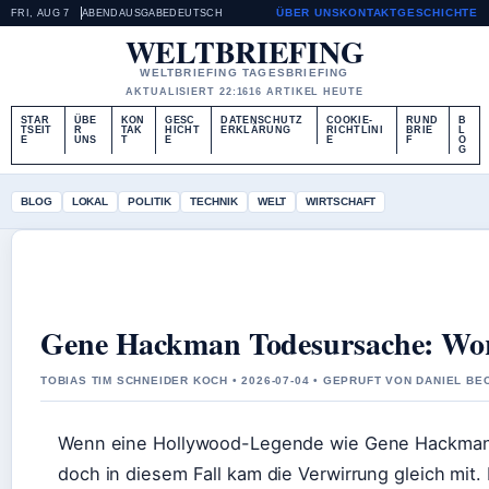
ÜBER UNS
KONTAKT
GESCHICHTE
FRI, AUG 7
ABENDAUSGABE
DEUTSCH
WELTBRIEFING
WELTBRIEFING TAGESBRIEFING
AKTUALISIERT 22:16
16 ARTIKEL HEUTE
STAR
ÜBE
KON
GESC
DATENSCHUTZ
COOKIE-
RUND
B
TSEIT
R
TAK
HICHT
ERKLÄRUNG
RICHTLINI
BRIE
L
E
UNS
T
E
E
F
O
G
BLOG
LOKAL
POLITIK
TECHNIK
WELT
WIRTSCHAFT
Gene Hackman Todesursache: Wora
TOBIAS TIM SCHNEIDER KOCH • 2026-07-04 • GEPRUFT VON DANIEL BE
Wenn eine Hollywood-Legende wie Gene Hackman sti
doch in diesem Fall kam die Verwirrung gleich mit.