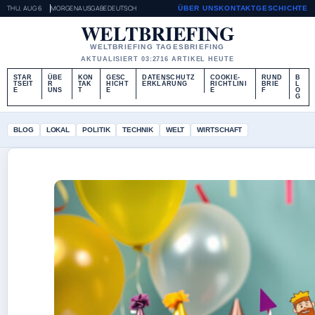
THU, AUG 6
MORGENAUSGABE
DEUTSCH
ÜBER UNS
KONTAKT
GESCHICHTE
WELTBRIEFING
WELTBRIEFING TAGESBRIEFING
AKTUALISIERT 03:27
16 ARTIKEL HEUTE
STAR
ÜBE
KON
GESC
DATENSCHUTZ
COOKIE-
RUND
B
TSEIT
R
TAK
HICHT
ERKLÄRUNG
RICHTLINI
BRIE
L
E
UNS
T
E
E
F
O
G
BLOG
LOKAL
POLITIK
TECHNIK
WELT
WIRTSCHAFT