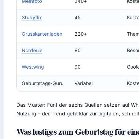
Meinfoto
340+
Koste
Studyflix
45
Kurze
Grusskartenladen
220+
Thema
Nordeule
80
Beson
Westwing
90
Coole
Geburtstags-Guru
Variabel
Koste
Das Muster: Fünf der sechs Quellen setzen auf Wh
Nutzung – der Trend geht klar zur digitalen, schnell
Was lustiges zum Geburtstag für ein