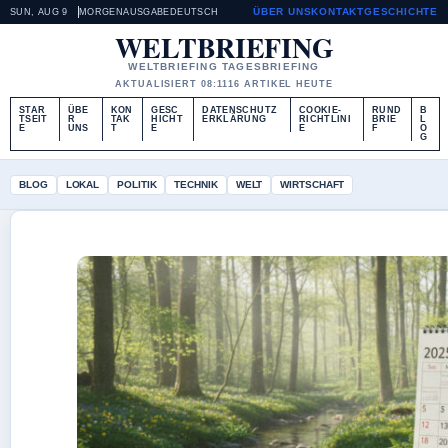
ÜBER UNS
KONTAKT
GESCHICHTE
SUN, AUG 9
MORGENAUSGABE
DEUTSCH
WELTBRIEFING
WELTBRIEFING TAGESBRIEFING
AKTUALISIERT 08:11
16 ARTIKEL HEUTE
STAR
ÜBE
KON
GESC
DATENSCHUTZ
COOKIE-
RUND
B
TSEIT
R
TAK
HICHT
ERKLÄRUNG
RICHTLINI
BRIE
L
E
UNS
T
E
E
F
O
G
BLOG
LOKAL
POLITIK
TECHNIK
WELT
WIRTSCHAFT