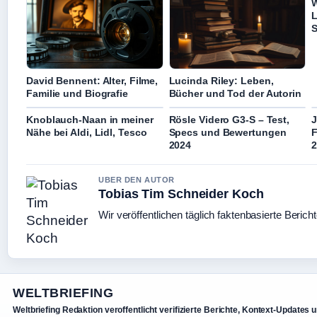
W
L
S
David Bennent: Alter, Filme,
Lucinda Riley: Leben,
Familie und Biografie
Bücher und Tod der Autorin
Knoblauch-Naan in meiner
Rösle Videro G3-S – Test,
J
Nähe bei Aldi, Lidl, Tesco
Specs und Bewertungen
F
2024
2
UBER DEN AUTOR
Tobias Tim Schneider Koch
Wir veröffentlichen täglich faktenbasierte Berich
WELTBRIEFING
Weltbriefing Redaktion veroffentlicht verifizierte Berichte, Kontext-Updates 